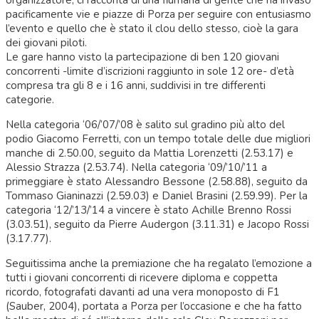
organizzatore, ci racconta di una fiumana di gente che ha invaso
pacificamente vie e piazze di Porza per seguire con entusiasmo
l’evento e quello che è stato il clou dello stesso, cioè la gara
dei giovani piloti.
Le gare hanno visto la partecipazione di ben 120 giovani
concorrenti -limite d’iscrizioni raggiunto in sole 12 ore- d’età
compresa tra gli 8 e i 16 anni, suddivisi in tre differenti
categorie.
Nella categoria ‘06/’07/’08 è salito sul gradino più alto del
podio Giacomo Ferretti, con un tempo totale delle due migliori
manche di 2.50.00, seguito da Mattia Lorenzetti (2.53.17) e
Alessio Strazza (2.53.74). Nella categoria ‘09/’10/’11 a
primeggiare è stato Alessandro Bessone (2.58.88), seguito da
Tommaso Gianinazzi (2.59.03) e Daniel Brasini (2.59.99). Per la
categoria ‘12/’13/’14 a vincere è stato Achille Brenno Rossi
(3.03.51), seguito da Pierre Audergon (3.11.31) e Jacopo Rossi
(3.17.77).
Seguitissima anche la premiazione che ha regalato l’emozione a
tutti i giovani concorrenti di ricevere diploma e coppetta
ricordo, fotografati davanti ad una vera monoposto di F1
(Sauber, 2004), portata a Porza per l’occasione e che ha fatto