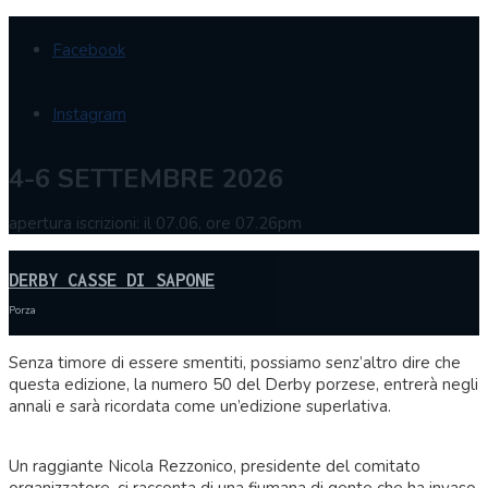
Facebook
Instagram
4-6 SETTEMBRE 2026
apertura iscrizioni: il 07.06, ore 07.26pm
DERBY CASSE DI SAPONE
Porza
Senza timore di essere smentiti, possiamo senz’altro dire che
questa edizione, la numero 50 del Derby porzese, entrerà negli
annali e sarà ricordata come un’edizione superlativa.
Un raggiante Nicola Rezzonico, presidente del comitato