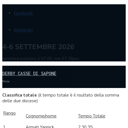
Facebook
Instagram
4-6 SETTEMBRE 2026
apertura iscrizioni: il 07.06, ore 07.26pm
DERBY CASSE DI SAPONE
Porza
Classifica totale
(il tempo totale è il risultato della somma
delle due discese)
Rango
Cognome/nome
Tempo Totale
1
Armati Yannick
2.30.35