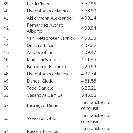
39
Lardi Chiara
3.57.96
40
Nyagblodzro Maurice
3.58.90
41
Akkermann Aleksander
4.00.14
Fernandez Alonso
42
4.00.84
Alberto
43
Van Rietschoten Jannick
4.03.98
44
Oricchio Luca
4.07.82
45
Atria Stefano
4.09.47
46
Maiocchi Simone
4.11.93
47
Borromeo Riccardo
4.20.88
48
Nyagblodzro Matthieu
4.27.74
49
Danesi Giada
4.31.58
50
Tadè Daniele
5.25.21
51
Casanova Camilla
5.43.82
2a manche non
52
Petraglio Didier
conclusa
2a manche non
53
Vavassori Alfio
conclusa
2a manche non
54
Rasero Thomas