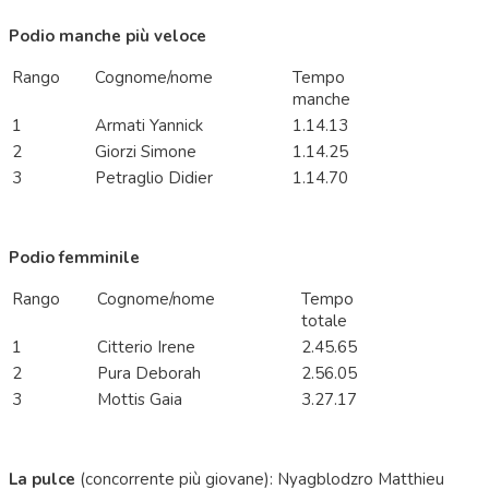
Podio manche più veloce
Rango
Cognome/nome
Tempo
manche
1
Armati Yannick
1.14.13
2
Giorzi Simone
1.14.25
3
Petraglio Didier
1.14.70
Podio femminile
Rango
Cognome/nome
Tempo
totale
1
Citterio Irene
2.45.65
2
Pura Deborah
2.56.05
3
Mottis Gaia
3.27.17
La pulce
(concorrente più giovane): Nyagblodzro Matthieu