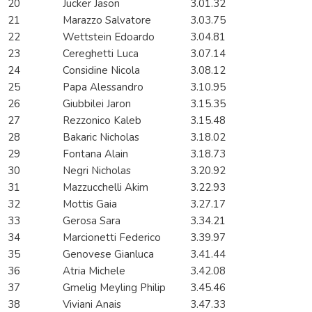
20
Jucker Jason
3.01.32
21
Marazzo Salvatore
3.03.75
22
Wettstein Edoardo
3.04.81
23
Cereghetti Luca
3.07.14
24
Considine Nicola
3.08.12
25
Papa Alessandro
3.10.95
26
Giubbilei Jaron
3.15.35
27
Rezzonico Kaleb
3.15.48
28
Bakaric Nicholas
3.18.02
29
Fontana Alain
3.18.73
30
Negri Nicholas
3.20.92
31
Mazzucchelli Akim
3.22.93
32
Mottis Gaia
3.27.17
33
Gerosa Sara
3.34.21
34
Marcionetti Federico
3.39.97
35
Genovese Gianluca
3.41.44
36
Atria Michele
3.42.08
37
Gmelig Meyling Philip
3.45.46
38
Viviani Anais
3.47.33