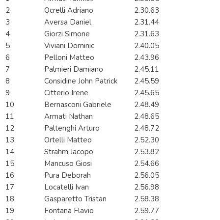
2
Ocrelli Adriano
2.30.63
3
Aversa Daniel
2.31.44
4
Giorzi Simone
2.31.63
5
Viviani Dominic
2.40.05
6
Pelloni Matteo
2.43.96
7
Palmieri Damiano
2.45.11
8
Considine John Patrick
2.45.59
9
Citterio Irene
2.45.65
10
Bernasconi Gabriele
2.48.49
11
Armati Nathan
2.48.65
12
Paltenghi Arturo
2.48.72
13
Ortelli Matteo
2.52.30
14
Strahm Jacopo
2.53.82
15
Mancuso Giosi
2.54.66
16
Pura Deborah
2.56.05
17
Locatelli Ivan
2.56.98
18
Gasparetto Tristan
2.58.38
19
Fontana Flavio
2.59.77