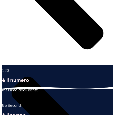
120
è il numero
massimo degli iscritti
85
Secondi