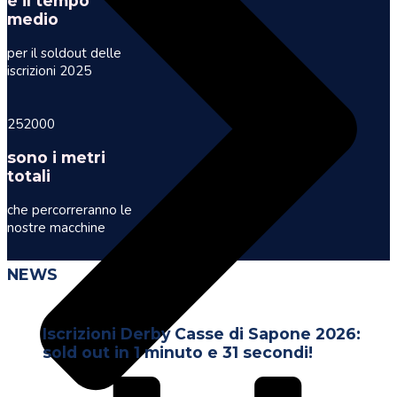
è il tempo
medio
per il soldout delle
iscrizioni 2025
252000
sono i metri
totali
che percorreranno le
nostre macchine
NEWS
Iscrizioni Derby Casse di Sapone 2026:
sold out in 1 minuto e 31 secondi!