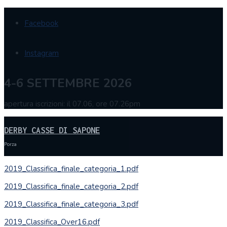
Facebook
Instagram
4-6 SETTEMBRE 2026
apertura iscrizioni: il 07.06, ore 07.26pm
DERBY CASSE DI SAPONE
Porza
2019_Classifica_finale_categoria_1.pdf
2019_Classifica_finale_categoria_2.pdf
2019_Classifica_finale_categoria_3.pdf
2019_Classifica_Over16.pdf