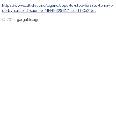
https://www.cdt.ch/ticino/lugano/dopo-lo-stop-forzato-torna-il-
derby-casse-di-sapone-MN4582961?_sid=LhCo2Nec
© 2024
gargaDesign