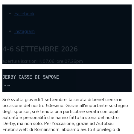
Facebook
Instagram
4-6 SETTEMBRE 2026
apertura iscrizioni: il 07.06, ore 07.26pm
DERBY CASSE DI SAPONE
Porza
Si è svolta giovedì 1 settembre, la serata di beneficienza in
occasione del nostro 50esimo. Grazie all'importante sostegno
degli sponsor, si è tenuta una particolare serata con ospiti,
autorità e personalità che hanno fatto la storia del nostro
Derby, ma non solo. Per l'occasione, grazie ad Autobau
Erlebniswelt di Romanshorn, abbiamo avuto il privilegio di