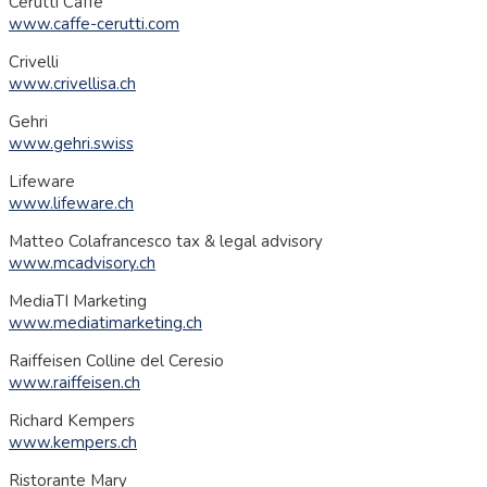
Cerutti Caffé
www.caffe-cerutti.com
Crivelli
www.crivellisa.ch
Gehri
www.gehri.swiss
Lifeware
www.lifeware.ch
Matteo Colafrancesco tax & legal advisory
www.mcadvisory.ch
MediaTI Marketing
www.mediatimarketing.ch
Raiffeisen Colline del Ceresio
www.raiffeisen.ch
Richard Kempers
www.kempers.ch
Ristorante Mary